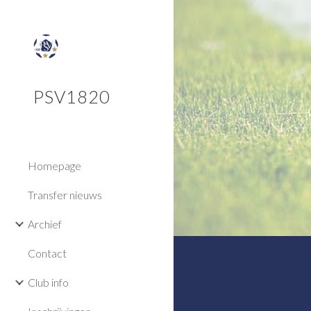
Sk
PSV1820
Homepage
Transfer nieuws
Archief
Contact
Club info