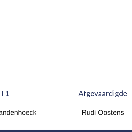
T
1
Afgevaardigde
Vandenhoeck
Rudi Oostens