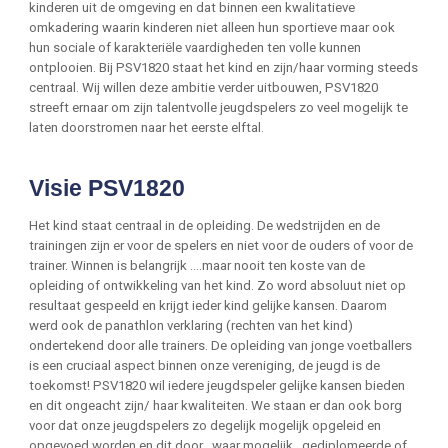
kinderen uit de omgeving en dat binnen een kwalitatieve
omkadering waarin kinderen niet alleen hun sportieve maar ook
hun sociale of karakteriële vaardigheden ten volle kunnen
ontplooien. Bij PSV1820 staat het kind en zijn/haar vorming steeds
centraal. Wij willen deze ambitie verder uitbouwen, PSV1820
streeft ernaar om zijn talentvolle jeugdspelers zo veel mogelijk te
laten doorstromen naar het eerste elftal.
Visie PSV1820
Het kind staat centraal in de opleiding. De wedstrijden en de
trainingen zijn er voor de spelers en niet voor de ouders of voor de
trainer. Winnen is belangrijk ….maar nooit ten koste van de
opleiding of ontwikkeling van het kind. Zo word absoluut niet op
resultaat gespeeld en krijgt ieder kind gelijke kansen. Daarom
werd ook de panathlon verklaring (rechten van het kind)
ondertekend door alle trainers. De opleiding van jonge voetballers
is een cruciaal aspect binnen onze vereniging, de jeugd is de
toekomst! PSV1820 wil iedere jeugdspeler gelijke kansen bieden
en dit ongeacht zijn/ haar kwaliteiten. We staan er dan ook borg
voor dat onze jeugdspelers zo degelijk mogelijk opgeleid en
opgevoed worden en dit door , waar mogelijk , gediplomeerde of