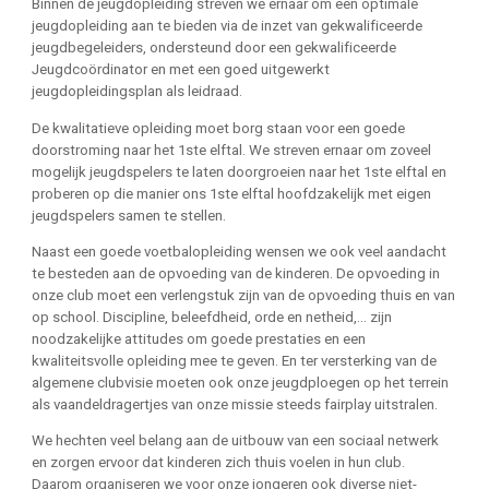
Binnen de jeugdopleiding streven we ernaar om een optimale
jeugdopleiding aan te bieden via de inzet van gekwalificeerde
jeugdbegeleiders, ondersteund door een gekwalificeerde
Jeugdcoördinator en met een goed uitgewerkt
jeugdopleidingsplan als leidraad.
De kwalitatieve opleiding moet borg staan voor een goede
doorstroming naar het 1ste elftal. We streven ernaar om zoveel
mogelijk jeugdspelers te laten doorgroeien naar het 1ste elftal en
proberen op die manier ons 1ste elftal hoofdzakelijk met eigen
jeugdspelers samen te stellen.
Naast een goede voetbalopleiding wensen we ook veel aandacht
te besteden aan de opvoeding van de kinderen. De opvoeding in
onze club moet een verlengstuk zijn van de opvoeding thuis en van
op school. Discipline, beleefdheid, orde en netheid,… zijn
noodzakelijke attitudes om goede prestaties en een
kwaliteitsvolle opleiding mee te geven. En ter versterking van de
algemene clubvisie moeten ook onze jeugdploegen op het terrein
als vaandeldragertjes van onze missie steeds fairplay uitstralen.
We hechten veel belang aan de uitbouw van een sociaal netwerk
en zorgen ervoor dat kinderen zich thuis voelen in hun club.
Daarom organiseren we voor onze jongeren ook diverse niet-