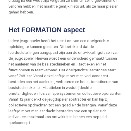
uitslag na een wedstrijd vergeten ze snel. Of ze nu gewonnen of
verloren hebben, het maakt eigenlijk niets uit, als ze maar plezier
gehad hebben.
Het FORMATION aspect
Iedere jeugdspeler heeft het recht om van een doelgerichte
opleiding te kunnen genieten. Dit betekend dat de
leerdoelstellingen aangepast zijn aan de ontwikkelingsfasen van
de jeugdspeler. Hiervan wordt een onderscheid gemaakt tussen
het aanleren van de basistechnieken en –tactieken en het
functioneren in teamverband. Het doelgerichte leerproces start
vanaf 7a8 jaar. Vanaf deze leeftijd moet men veel aandacht
besteden aan het aanleren , verbeteren en het automatiseren van
basistechnieken en –tactieken in wedstrijdechte
omstandigheden, los van spelsystemen en collectieve opdrachten.
Vanaf 12 jaar denkt de jeugdspeler abstracter en kan hij/zij
collectieve opdrachten tot een goed einde brengen. Vanaf deze
leeftijd moet men aandacht besteden hoe een speler zich
individueel maximaal kan ontwikkelen binnen een bepaald
spelconcept.