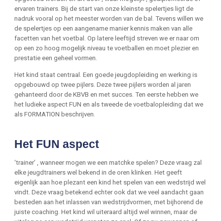
ervaren trainers. Bij de start van onze kleinste spelertjes ligt de
nadruk vooral op het meester worden van de bal. Tevens willen we
de spelertjes op een aangename manier kennis maken van alle
facetten van het voetbal. Op latere leeftijd streven we er naar om
op een zo hoog mogelijk niveau te voetballen en moet plezier en
prestatie een geheel vormen.
Het kind staat centraal. Een goede jeugdopleiding en werking is
opgebouwd op twee pijlers. Deze twee pijlers worden al jaren
gehanteerd door de KBVB en met succes. Ten eerste hebben we
het ludieke aspect FUN en als tweede de voetbalopleiding dat we
als FORMATION beschrijven.
Het FUN aspect
‘trainer’ , wanneer mogen we een matchke spelen? Deze vraag zal
elke jeugdtrainers wel bekend in de oren klinken. Het geeft
eigenlijk aan hoe plezant een kind het spelen van een wedstrijd wel
vindt. Deze vraag betekend echter ook dat we veel aandacht gaan
besteden aan het inlassen van wedstrijdvormen, met bijhorend de
juiste coaching. Het kind wil uiteraard altijd wel winnen, maar de