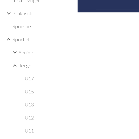
Inschrijvingen
Praktisch
Sponsors
Sportief
Seniors
Jeugd
U17
U15
U13
U12
U11