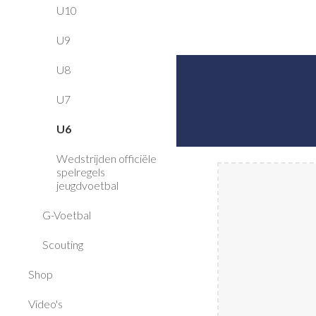
U10
U9
U8
U7
U6
Wedstrijden officiële
spelregels
jeugdvoetbal
G-Voetbal
Scouting
Shop
Video's