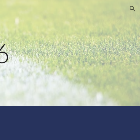
ion
6