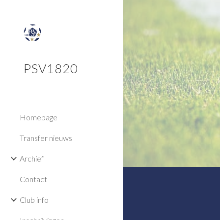
Sk
PSV1820
Homepage
Transfer nieuws
Archief
Contact
Club info